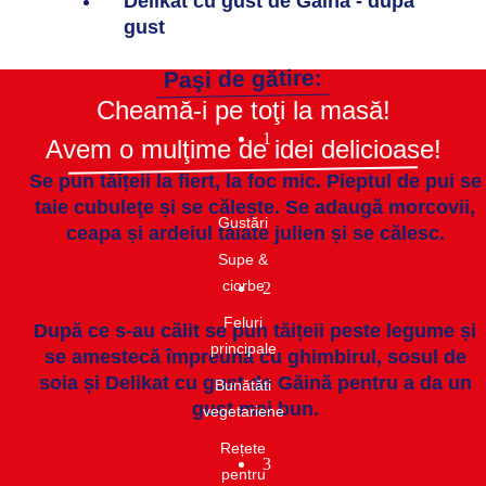
Delikat cu gust de Găină - după
gust
Paşi de gătire:
Cheamă-i pe toţi la masă!
1
Avem o mulţime de idei delicioase!
Se pun tăițeii la fiert, la foc mic. Pieptul de pui se
taie cubuleţe și se călește. Se adaugă morcovii,
Gustări​
ceapa și ardeiul tăiate julien și se călesc.
Supe &
ciorbe​
2
Feluri
După ce s-au călit se pun tăițeii peste legume și
principale
se amestecă împreună cu ghimbirul, sosul de
soia și Delikat cu gust de Găină pentru a da un
Bunătăti
gust mai bun.
vegetariene
Rețete
3
pentru