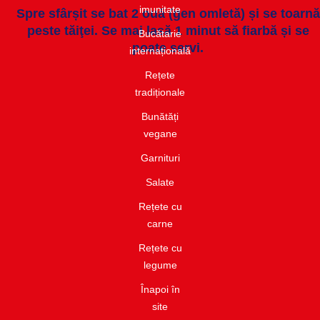
imunitate​
Spre sfârșit se bat 2 ouă (gen omletă) și se toarnă
peste tăiţei. Se mai lasă 1 minut să fiarbă și se
Bucătarie
poate servi.
internațională​
Rețete
tradiționale
Bunătăți
vegane
Garnituri​
Salate​
Rețete cu
carne​
Rețete cu
legume
Înapoi în
site