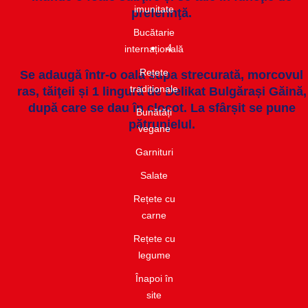
imunitate​
preferinţă.
Bucătarie
4
internațională​
Rețete
Se adaugă într-o oală supa strecurată, morcovul
tradiționale
ras, tăiţeii și 1 lingură de Delikat Bulgărași Găină,
după care se dau în clocot. La sfârșit se pune
Bunătăți
pătrunjelul.
vegane
Garnituri​
Salate​
Rețete cu
carne​
Rețete cu
legume
Înapoi în
site