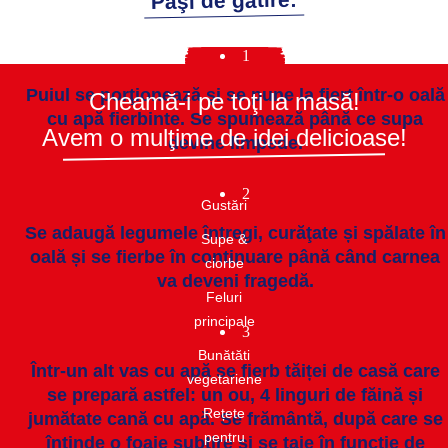
Paşi de gătire:
1
Puiul se porţionează și se pune la fiert într-o oală
Cheamă-i pe toţi la masă!
cu apă fierbinte. Se spumează până ce supa
Avem o mulţime de idei delicioase!
devine limpede.
2
Gustări​
Se adaugă legumele întregi, curăţate și spălate în
Supe &
oală și se fierbe în continuare până când carnea
ciorbe​
va deveni fragedă.
Feluri
principale
3
Bunătăti
Într-un alt vas cu apă se fierb tăiței de casă care
vegetariene
se prepară astfel: un ou, 4 linguri de făină și
Rețete
jumătate cană cu apă. Se frământă, după care se
pentru
întinde o foaie subţire și se taie în funcţie de