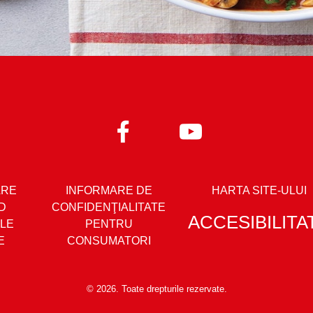
focul, aruncă legătura de ierburi aromatice şi stropeș
er negru proaspăt măcinat şi cu câteva frunzuliţe de
foarte fierbinte.
ARE
INFORMARE DE
HARTA SITE-ULUI
D
CONFIDENŢIALITATE
ACCESIBILITA
LE
PENTRU
E
CONSUMATORI
© 2026. Toate drepturile rezervate.