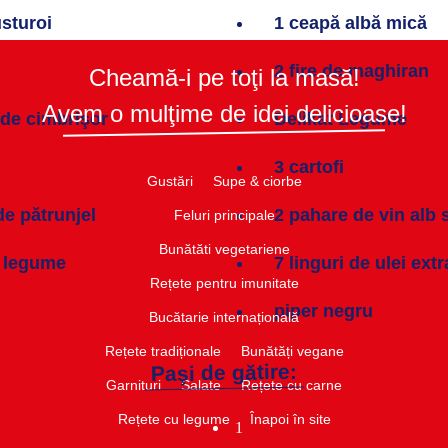
usturoi
1 ceapă albă mică
2 fire de maghiran
Cheamă-i pe toţi la masă!
Avem o mulţime de idei delicioase!
 de cimbrişor
Delikat Legume
3 cartofi
Gustări​
Supe & ciorbe​
de pătrunjel
2 pahare de vin alb 
Feluri principale
Bunătăti vegetariene
 legume
7 linguri de ulei ext
Rețete pentru imunitate​
piper negru
Bucătarie internațională​
Rețete tradiționale
Bunătăți vegane
Paşi de gătire:
Garnituri​
Salate​
Rețete cu carne​
Rețete cu legume
Înapoi în site
1