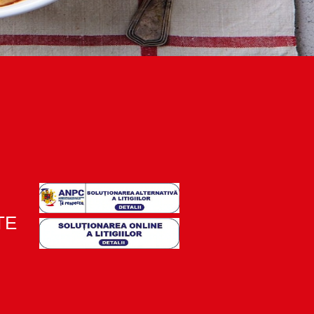
te cu uleiul rămas.
 pătrunjel. Servește
TE