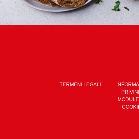
După ce ai stins 
Aromatizează cu pip
TERMENI LEGALI
INFORM
PRIVIN
MODULE
COOKI