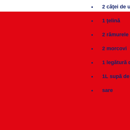
2 căţei de 
1 ţelină
2 rămurele
2 morcovi
1 legătură 
1L supă de
sare