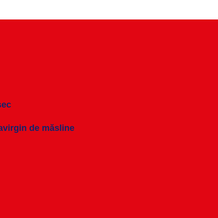
sec
ravirgin de măsline