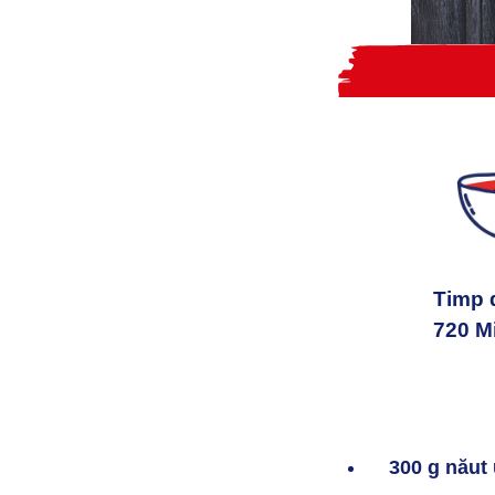
Timp d
720 M
300 g năut