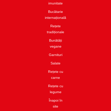
imunitate​
Bucătarie
internațională​
Rețete
tradiționale
Bunătăți
vegane
Garnituri​
Salate​
Rețete cu
carne​
Rețete cu
legume
Înapoi în
site