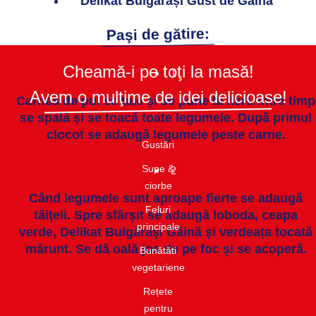
Delikat Bulgărași Gust de Găină
Paşi de gătire:
Cheamă-i pe toţi la masă!
1
Avem o mulţime de idei delicioase!
Carnea de pui se taie și se pune la fiert. Între timp
se spală și se toacă toate legumele. După primul
clocot se adaugă legumele peste carne.
Gustări​
Supe &
2
ciorbe​
Când legumele sunt aproape fierte se adaugă
Feluri
tăițeii. Spre sfârșit se adaugă loboda, ceapa
principale
verde, Delikat Bulgărași Găină și verdeața tocată
mărunt. Se dă oală jos de pe foc și se acoperă.
Bunătăti
vegetariene
Rețete
pentru