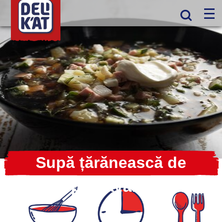
Supă țărănească de
primăvară