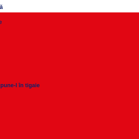
ă
e
une-l în tigaie