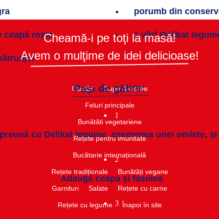
gra
porumb din conserv
e ceapă roșie
1 vârf Delikat legum
Cheamă-i pe toţi la masă!
Avem o mulţime de idei delicioase!
pătrunjel
Paşi de gătire:
Gustări​
Supe & ciorbe​
Feluri principale
1
Bunătăti vegetariene
preună cu Delikat legume, asemenea unei omlete, și p
Rețete pentru imunitate​
Bucătarie internațională​
2
Rețete tradiționale
Bunătăți vegane
Adaugă ceapa și fasolea
Garnituri​
Salate​
Rețete cu carne​
3
Rețete cu legume
Înapoi în site