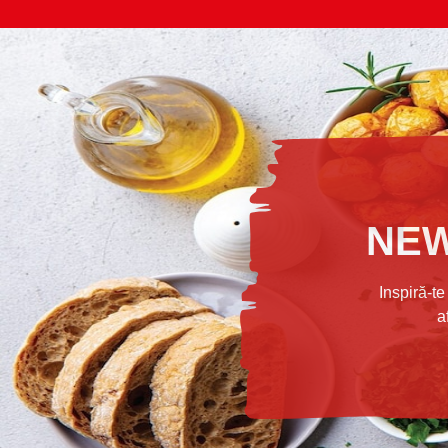
NEW
Inspiră-te
a