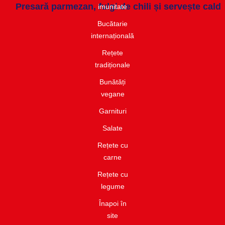
Presară parmezan, fulgi de chili și servește cald
imunitate​
Bucătarie
internațională​
Rețete
tradiționale
Bunătăți
vegane
Garnituri​
Salate​
Rețete cu
carne​
Rețete cu
legume
Înapoi în
site