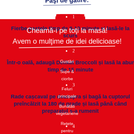
Paşi de gătire:
1
Fierbe pastele timp de 8-10 minute și lasă-le la
Cheamă-i pe toţi la masă!
scurs
Avem o mulţime de idei delicioase!
2
Gustări​
Într-o oală, adaugă Delikat Broccoli și lasă la abur
timp de 15 minute
Supe &
ciorbe​
3
Feluri
Rade cașcaval pe deasupra și bagă la cuptorul
principale
preîncălzit la 180 de grade și lasă până când
Bunătăti
preparatul s-a rumenit
vegetariene
Rețete
4
pentru