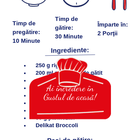
Timp de
Timp de
Împarte în:
gătire:
pregătire:
2 Porţii
30 Minute
10 Minute
Ingrediente:
250 g rigatoni
200 ml smântână de gătit
1 cățel de usturoi
Ai încredere în
sare
Gustul de acasă!
piper
fulgi uscați de chili
200 g cașcaval
50 g parmezan
Delikat Broccoli