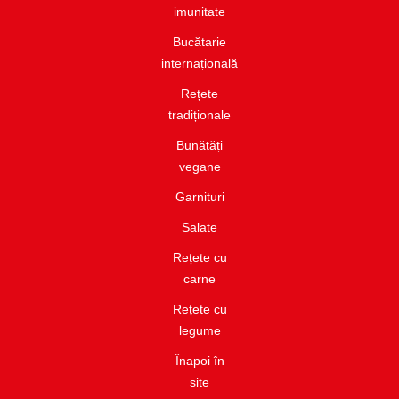
imunitate​
Bucătarie
internațională​
Rețete
tradiționale
Bunătăți
vegane
Garnituri​
Salate​
Rețete cu
carne​
Rețete cu
legume
Înapoi în
site