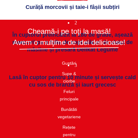
Curăță morcovii și taie-i fâșii subțiri
2
Cheamă-i pe toţi la masă!
În cuptorul preîncălzit la 180 de grade, așează
Avem o mulţime de idei delicioase!
morcovii pe o folie de copt alături de uleiul de
măsline și presară Delikat Legume
Gustări​
3
Supe &
Lasă în cuptor pentru 10 minute și servește cald
ciorbe​
cu sos de branză și iaurt grecesc
Feluri
principale
Bunătăti
vegetariene
Rețete
pentru