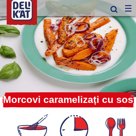
Morcovi caramelizați cu sos
de branză și iaurt grecesc