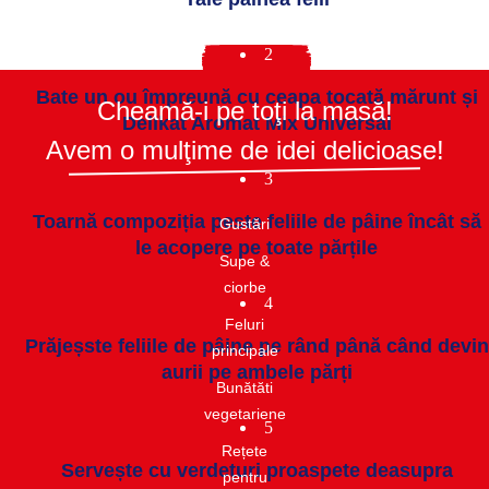
2
Bate un ou împreună cu ceapa tocată mărunt și
Cheamă-i pe toţi la masă!
Delikat Aromat Mix Universal
Avem o mulţime de idei delicioase!
3
Toarnă compoziția peste feliile de pâine încât să
Gustări​
le acopere pe toate părțile
Supe &
ciorbe​
4
Feluri
Prăjeșste feliile de pâine pe rând până când devin
principale
aurii pe ambele părți
Bunătăti
vegetariene
5
Rețete
Servește cu verdețuri proaspete deasupra
pentru