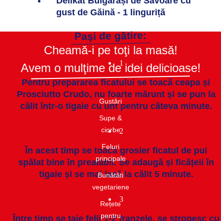
Delikat Bulgărași de Savoare cu
gust de Găină - 1 linguriță
Paşi de gătire:
Cheamă-i pe toţi la masă!
1
Avem o mulţime de idei delicioase!
Pentru prepararea ficatului se toacă ceapa și
Prosciutto Crudo, nu foarte mărunt și se pun la
Gustări​
călit într-o tigaie cu unt pentru câteva minute.
Supe &
ciorbe​
2
Feluri
În acest timp se toacă grosier ficatul de pui
principale
spălat bine în prealabil. Se adaugă și ficățeii în
tigaie și se mai lasă la călit 5 minute.
Bunătăti
vegetariene
3
Rețete
pentru
Între timp se taie felii 1-2 franzele, se stropesc cu