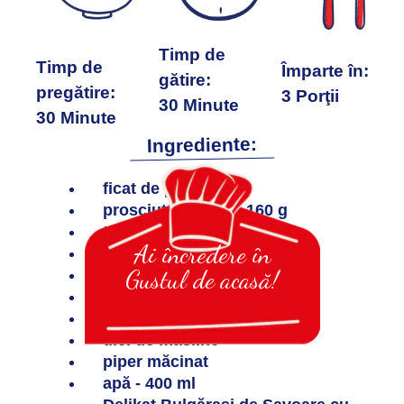
Timp de
Timp de
Împarte în:
gătire:
pregătire:
3 Porţii
30 Minute
30 Minute
Ingrediente:
ficat de pui - 400 g
prosciutto crudo - 160 g
telemea de capră - 150 g
Ai încredere în
salvie - 7-8 frunze
Gustul de acasă!
ceapă albă - 1 buc.
pâine - 1-2 baghete
unt - 100 g
ulei de masline
piper măcinat
apă - 400 ml