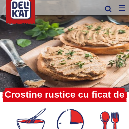
Crostine rustice cu ficat de
pui