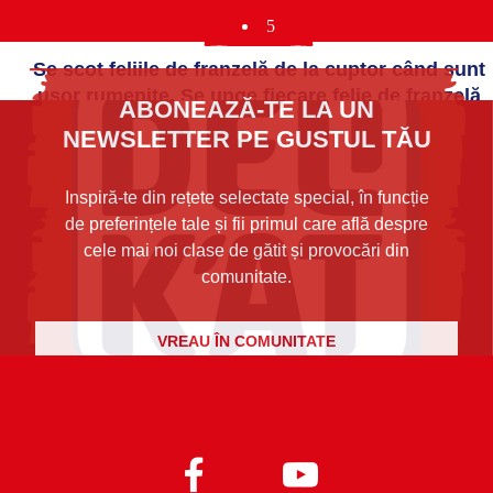
5
Se scot feliile de franzelă de la cuptor când sunt
ușor rumenite. Se unge fiecare felie de franzelă
ABONEAZĂ-TE LA UN
cu pate-ul cât este cald și se așază pe un platou
NEWSLETTER PE GUSTUL TĂU
sau se pot lăsa separat (atenție însă că pâinea
astfel preparată trebuie consumată în aceeași zi
Inspiră-te din rețete selectate special, în funcție
pentru că altfel se usucă foarte tare). Rețeta este
de preferințele tale și fii primul care află despre
perfectă atât pentru o gustare cât și pentru un
cele mai noi clase de gătit și provocări din
aperitiv delicios.
comunitate.
VREAU ÎN COMUNITATE