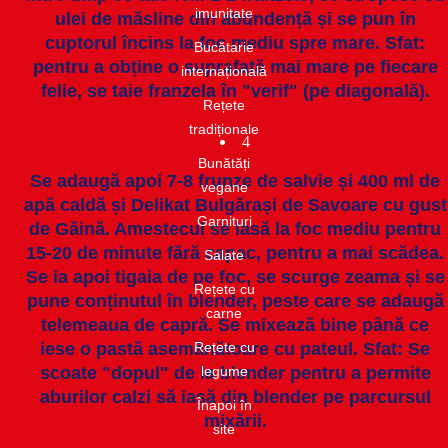
imunitate​
ulei de măsline din abundență și se pun în
cuptorul încins la foc mediu spre mare. Sfat:
Bucătarie
pentru a obține o suprafață mai mare pe fiecare
internațională​
felie, se taie franzela în "verif" (pe diagonală).
Rețete
tradiționale
4
Bunătăți
Se adaugă apoi 7-8 frunze de salvie și 400 ml de
vegane
apă caldă și Delikat Bulgărași de Savoare cu gust
Garnituri​
de Găină. Amestecul se lasă la foc mediu pentru
15-20 de minute fără capac, pentru a mai scădea.
Salate​
Se ia apoi tigaia de pe foc, se scurge zeama și se
Rețete cu
pune conținutul în blender, peste care se adaugă
carne​
telemeaua de capră. Se mixează bine până ce
iese o pastă asemănătoare cu pateul. Sfat: Se
Rețete cu
scoate "dopul" de la blender pentru a permite
legume
aburilor calzi să iasă din blender pe parcursul
Înapoi în
mixării.
site