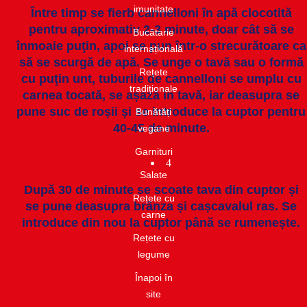
imunitate​
Între timp se fierb cannelloni în apă clocotită
pentru aproximativ 2-3 minute, doar cât să se
Bucătarie
înmoaie puţin, apoi se pun într-o strecurătoare ca
internațională​
să se scurgă de apă. Se unge o tavă sau o formă
Rețete
cu puţin unt, tuburile de cannelloni se umplu cu
tradiționale
carnea tocată, se așază în tavă, iar deasupra se
pune suc de roșii și se introduce la cuptor pentru
Bunătăți
40-45 de minute.
vegane
Garnituri​
4
Salate​
După 30 de minute se scoate tava din cuptor și
Rețete cu
se pune deasupra brânza și cașcavalul ras. Se
carne​
introduce din nou la cuptor până se rumenește.
Rețete cu
legume
Înapoi în
site