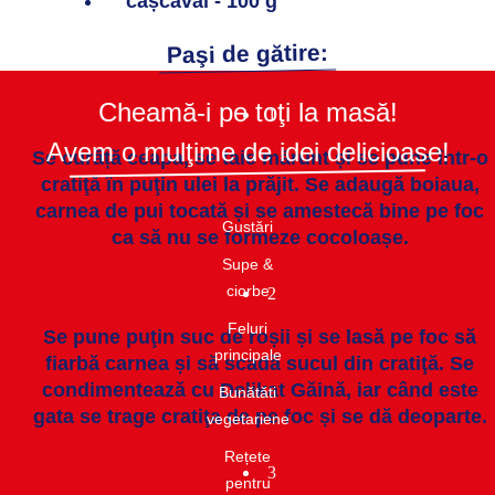
cașcaval - 100 g
Paşi de gătire:
Cheamă-i pe toţi la masă!
1
Avem o mulţime de idei delicioase!
Se curăță ceapa, se taie mărunt și se pune într-o
cratiţă în puţin ulei la prăjit. Se adaugă boiaua,
carnea de pui tocată și se amestecă bine pe foc
Gustări​
ca să nu se formeze cocoloașe.
Supe &
ciorbe​
2
Feluri
Se pune puţin suc de roșii și se lasă pe foc să
principale
fiarbă carnea și să scadă sucul din cratiţă. Se
condimentează cu Delikat Găină, iar când este
Bunătăti
gata se trage cratiţa de pe foc și se dă deoparte.
vegetariene
Rețete
3
pentru