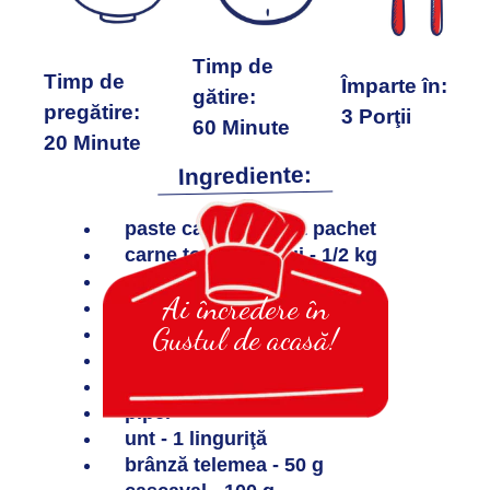
Timp de
Timp de
Împarte în:
gătire:
pregătire:
3 Porţii
60 Minute
20 Minute
Ingrediente:
paste cannelloni - 1 pachet
carne tocată de pui - 1/2 kg
ceapă - 1 buc.
Ai încredere în
ulei
Gustul de acasă!
boia
suc de roșii - 1 cutie
Delikat Găină - după gust
piper
unt - 1 linguriţă
brânză telemea - 50 g