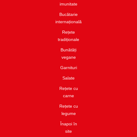
imunitate​
Bucătarie
internațională​
Rețete
tradiționale
Bunătăți
vegane
Garnituri​
Salate​
Rețete cu
carne​
Rețete cu
legume
Înapoi în
site