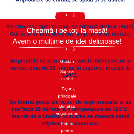
2
Se stropesc apoi cu ulei, se adaugă Delikat Pudră
Cheamă-i pe toţi la masă!
Găină și se lasă deoparte timp de 30 de minute.
Avem o mulţime de idei delicioase!
3
Aripioarele se pun într-un vas termorezistent și
Gustări​
se coc timp de 20 minute în cuptorul încălzit la
Supe &
190°C.
ciorbe​
Feluri
4
principale
Se toarnă peste ele sosul de roșii preparat și se
Bunătăti
coc încă 15 minute la o temperatură de 190°C.
vegetariene
Înainte de a finaliza coacerea se presară peste
aripioare cașcaval ras.
Rețete
pentru