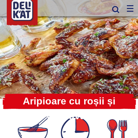
Aripioare cu roșii și
cașcaval