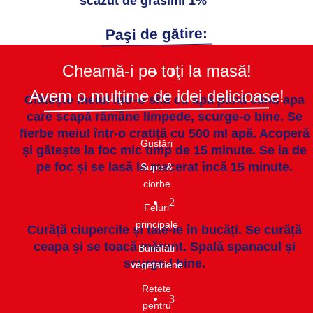
scăzut de grăsimi 1%
Paşi de gătire:
Cheamă-i pe toţi la masă!
1
Avem o mulţime de idei delicioase!
Clătește meiul într-o sită cu apă până când apa
care scapă rămâne limpede, scurge-o bine. Se
fierbe meiul într-o cratiță cu 500 ml apă. Acoperă
Gustări​
și gătește la foc mic timp de 15 minute. Se ia de
pe foc și se lasă la macerat încă 15 minute.
Supe &
ciorbe​
2
Feluri
principale
Curăță ciupercile și taie-le în bucăți. Se curăță
ceapa și se toacă mărunt. Spală spanacul și
Bunătăti
scurge-l bine.
vegetariene
Rețete
3
pentru