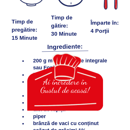
Timp de
Timp de
Împarte în:
gătire:
pregătire:
4 Porţii
30 Minute
15 Minute
Ingrediente:
200 g mei de cereale integrale
sau Fonio
Delikat Legume
Ai încredere în
ciuperci (Enoki, o ceașcă cu
Gustul de acasă!
lapte de șofran)
ceapă
baby spanac
ulei de rapiță
piper
brânză de vaci cu conținut