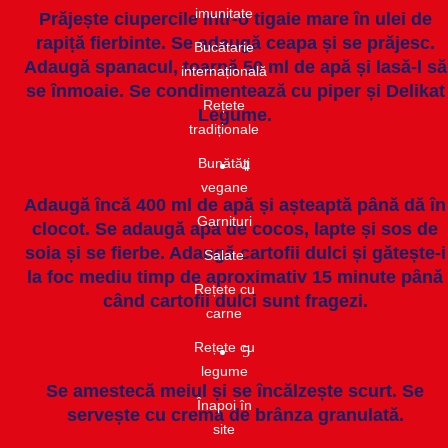
imunitate​
Prăjește ciupercile într-o tigaie mare în ulei de
rapiță fierbinte. Se adaugă ceapa și se prăjesc.
Bucătarie
Adaugă spanacul, toarnă 50 ml de apă și lasă-l să
internațională​
se înmoaie. Se condimentează cu piper și Delikat
Rețete
Legume.
tradiționale
Bunătăți
4
vegane
Adaugă încă 400 ml de apă și așteaptă până dă în
Garnituri​
clocot. Se adaugă apă de cocos, lapte și sos de
soia și se fierbe. Adaugă cartofii dulci și gătește-i
Salate​
la foc mediu timp de aproximativ 15 minute până
Rețete cu
când cartofii dulci sunt fragezi.
carne​
Rețete cu
5
legume
Se amestecă meiul și se încălzește scurt. Se
Înapoi în
servește cu crema de brânza granulată.
site